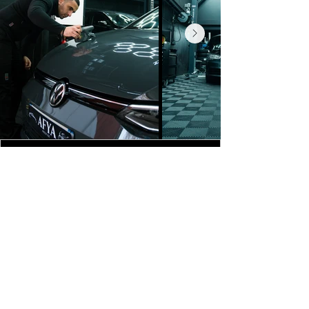
CONTACTEZ-NOUS
260 Av. Aristide Briand,
92220 Bagneux
07.63.56.35.49
01.46.64.01.68