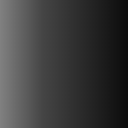
Les étapes du service
Étape 1 : Le d
iagnostic
Étape 2 
Analyse précise des zones
Réparation
endommagées et évaluation
remplaceme
des travaux nécessaires.
carrosseri