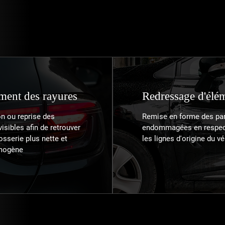
x, précision et souci du détail.
ement des rayures
Redressage d'élé
n ou reprise des
Remise en forme des par
visibles afin de retrouver
endommagées en respec
osserie plus nette et
les lignes d'origine du vé
mogène