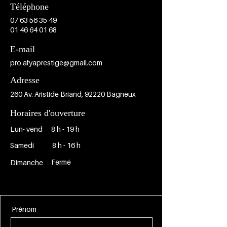
Téléphone
07 63 56 35 49
01 46 64 01 68
E-mail
pro.afyaprestige@gmail.com
Adresse
260 Av. Aristide Briand, 92220 Bagneux
Horaires d'ouverture
Lun- vend
8 h - 19 h
Samedi
8 h - 16 h
Fermé
Dimanche
Prénom